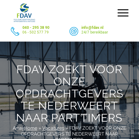
040 - 295 38 90
info@fdav.nl
06 - 502 577 79
24/7 bereikbaar
FDAV ZOEKT VOOR
ONZE
OPDRACHTGEVERS
TE NEDERWEERT
NAAR PARTTIMERS
Array
Home
»
Vacatures
»
FDAV ZOEKT VOOR ONZE
OPDRACHTGEVERS TE NEDERWEERT NAAR